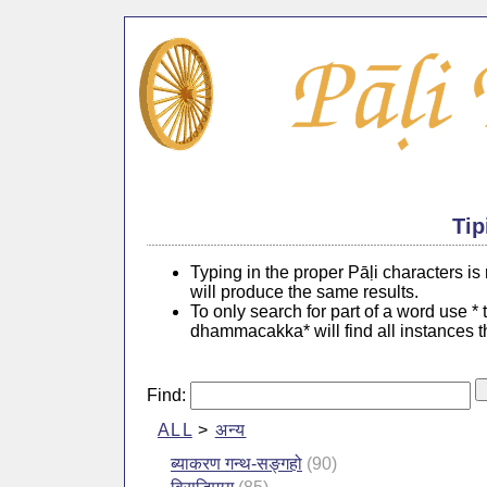
Tip
Typing in the proper Pāḷi characters i
will produce the same results.
To only search for part of a word use *
dhammacakka* will find all instances 
Find:
ALL
>
अन्य
ब्याकरण गन्थ-सङ्गहो
(90)